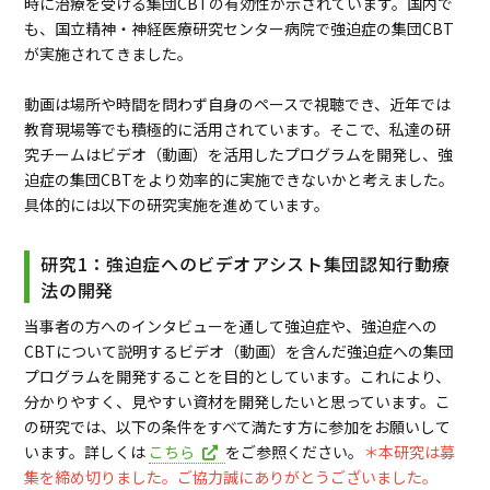
時に治療を受ける集団CBTの有効性が示されています。国内で
も、国立精神・神経医療研究センター病院で強迫症の集団CBT
が実施されてきました。
動画は場所や時間を問わず自身のペースで視聴でき、近年では
教育現場等でも積極的に活用されています。そこで、私達の研
究チームはビデオ（動画）を活用したプログラムを開発し、強
迫症の集団CBTをより効率的に実施できないかと考えました。
具体的には以下の研究実施を進めています。
研究1：強迫症へのビデオアシスト集団認知行動療
法の開発
当事者の方へのインタビューを通して強迫症や、強迫症への
CBTについて説明するビデオ（動画）を含んだ強迫症への集団
プログラムを開発することを目的としています。これにより、
分かりやすく、見やすい資材を開発したいと思っています。こ
の研究では、以下の条件をすべて満たす方に参加をお願いして
います。詳しくは
こちら
をご参照ください。
＊本研究は募
集を締め切りました。ご協力誠にありがとうございました。