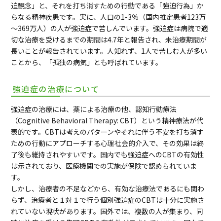
迫観念」と、それを打ち消すための行動である「強迫行為」か
らなる精神疾患です。実に、人口の1-3％（国内推定患者123万
～369万人）の人が強迫症で苦しんでいます。強迫症は病院で適
切な治療を受けるまでの期間は4.7年と報告され、未治療期間が
長いことが報告されています。人知れず、1人で苦しむ人が多い
ことから、「孤独の病気」とも呼ばれています。
強迫症の治療について
強迫症の治療には、薬による治療の他、認知行動療法
（Cognitive Behavioral Therapy: CBT）という精神療法が代
表的です。CBTは考えのパターンやそれに伴う不安を打ち消す
ための行動にアプローチする心理社会的介入で、その効果は終
了後も維持されやすいです。国内でも強迫症へのCBTの有効性
は示されており、医療機関での実施が保険で認められていま
す。
しかし、治療者の不足などから、有効な治療法であるにも関わ
らず、治療者と１対１で行う個別強迫症のCBTは十分に実施さ
れていない現状があります。国外では、複数の人が集まり、同