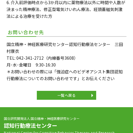
6. 介入前評価時点から3か月以内に薬物療法以外に時間や人数が
決まった精神療法、修正型電気けいれん療法、経頭蓋磁気刺激
法による治療を受けた方
お問い合わせ先
国立精神・神経医療研究センター認知行動療法センター 三田
村康衣
TEL: 042-341-2712（内線番号3608）
月･水･金曜日 9:30-16:30
＊お問い合わせの際には「強迫症へのビデオアシスト集団認知
行動療法についてのお問い合わせです」とお伝えください
一覧へ戻る
国立研究開発法人 国立精神・神経医療研究センター
認知行動療法センター
National Center for Cognitive Behavior Therapy and Research