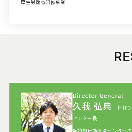
厚生労働省研修事業
RE
Director General
久我 弘典
Hiro
センター長
当認知行動療法センターの