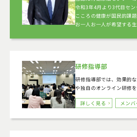
令和3年4月より3代目セ
こころの健康が国民的課題
お一人お一人が希望する生
研修指導部
研修指導部では、効果的な
や独自のオンライン研修を
詳しく見る
メンバ