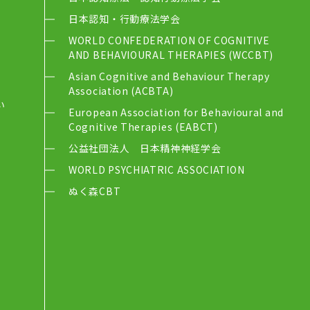
日本認知・行動療法学会
WORLD CONFEDERATION OF COGNITIVE
AND BEHAVIOURAL THERAPIES (WCCBT)
Asian Cognitive and Behaviour Therapy
Association (ACBTA)
い
European Association for Behavioural and
Cognitive Therapies (EABCT)
公益社団法人 日本精神神経学会
WORLD PSYCHIATRIC ASSOCIATION
ぬく森CBT