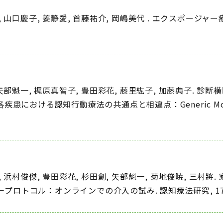
 山口慶子, 姜静愛, 首藤祐介, 岡嶋美代 . エクスポージャー療法
, 矢部魁一, 梶原真智子, 豊田彩花, 藤里紘子, 加藤典子.
における認知行動療法の共通点と相違点：Generic Model とSp
, 浜村俊傑, 豊田彩花, 杉田創, 矢部魁一, 菊地俊暁, 三
トコル：オンラインでの介入の試み. 認知療法研究, 17( 2),