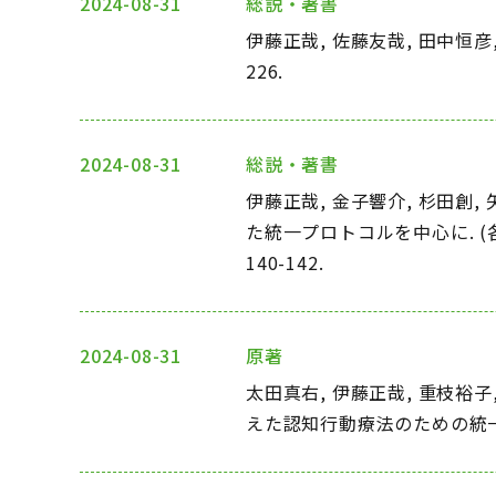
2024-08-31
総説・著書
伊藤正哉, 佐藤友哉, 田中恒彦,
226.
2024-08-31
総説・著書
伊藤正哉, 金子響介, 杉田創
た統一プロトコルを中心に. (各疾患
140-142.
2024-08-31
原著
太田真右, 伊藤正哉, 重枝裕子
えた認知行動療法のための統一プロ