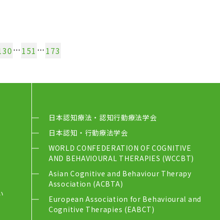
…
…
130
151
173
日本認知療法・認知行動療法学会
日本認知・行動療法学会
WORLD CONFEDERATION OF COGNITIVE
AND BEHAVIOURAL THERAPIES (WCCBT)
Asian Cognitive and Behaviour Therapy
Association (ACBTA)
い
European Association for Behavioural and
Cognitive Therapies (EABCT)